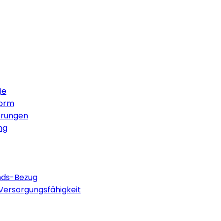
ie
form
erungen
ng
nds-Bezug
 Versorgungsfähigkeit