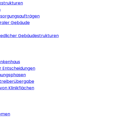
ikstrukturen
n
ersorgungsaufträgen
raler Gebäude
iedlicher Gebäudestrukturen
ankenhaus
er Entscheidungen
anungsphasen
etreiberübergabe
on Klinikflächen
hemen