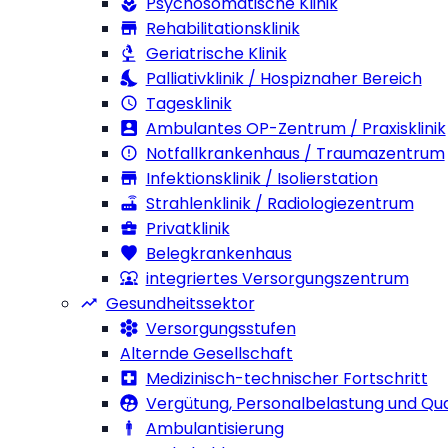
Psychosomatische Klinik
Rehabilitationsklinik
Geriatrische Klinik
Palliativklinik / Hospiznaher Bereich
Tagesklinik
Ambulantes OP-Zentrum / Praxisklinik
Notfallkrankenhaus / Traumazentrum
Infektionsklinik / Isolierstation
Strahlenklinik / Radiologiezentrum
Privatklinik
Belegkrankenhaus
integriertes Versorgungszentrum
Gesundheitssektor
Versorgungsstufen
Alternde Gesellschaft
Medizinisch-technischer Fortschritt
Vergütung, Personalbelastung und Qua
Ambulantisierung