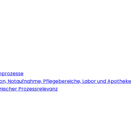
rnprozesse
ion, Notaufnahme, Pflegebereiche, Labor und Apotheke
inischer Prozessrelevanz